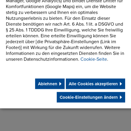
Manager, Google Analytics) und bindet Dienste Dritter für
Komfortfunktionen (Google Maps) ein, um die Website
stetig zu verbessern und Ihnen ein optimales
Nutzungserlebnis zu bieten. Für den Einsatz dieser
Dienste benötigen wir nach Art. 6 Abs. 1 lit. a DSGVO und
§ 25 Abs. 1 TDDDG Ihre Einwilligung, welche Sie freiwillig
erteilen können. Eine erteilte Einwilligung können Sie
Ich stimme der Verarbeitung meiner Daten zum
jederzeit über [die Privatsphäre-Einstellungen (Link im
Zwecke der Bearbeitung meiner Anfrage zu. Sie werden
Footer)] mit Wirkung für die Zukunft widerrufen. Weitere
Informationen zu den eingesetzten Diensten finden Sie in
nicht für andere Zwecke verwendet.
unseren Datenschutzinformationen.
Cookie-Seite
.
Kataloge herunterladen
Ablehnen
Alle Cookies akzeptieren
Informationen anfordern
Cookie-Einstellungen ändern