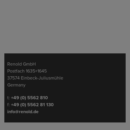
Adresse
Renold GmbH
Postfach 1635+1645
37574 Einbeck-Juliusmühle
Germany
Telefon/Fax
t:
+49 (0) 5562 810
f:
+49 (0) 5562 81 130
info@renold.de