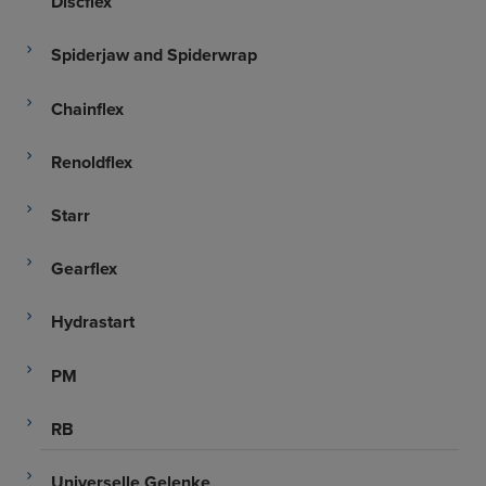
Discflex
Spiderjaw and Spiderwrap
Chainflex
Renoldflex
Starr
Gearflex
Hydrastart
PM
RB
Universelle Gelenke