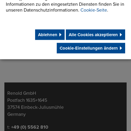
Informationen zu den eingesetzten Diensten finden Sie in
unseren Datenschutzinformationen.
Cookie-Seite
.
Ablehnen
Alle Cookies akzeptieren
Cookie-Einstellungen ändern
Adresse
Renold GmbH
Postfach 1635+1645
37574 Einbeck-Juliusmühle
Germany
Telefon/Fax
t:
+49 (0) 5562 810