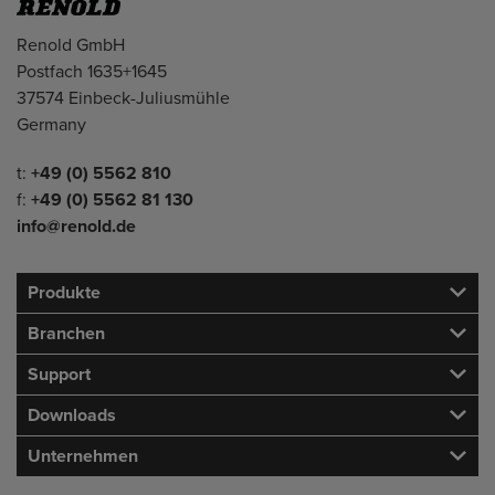
Adresse
Renold GmbH
Postfach 1635+1645
37574 Einbeck-Juliusmühle
Germany
Telefon/Fax
t:
+49 (0) 5562 810
f:
+49 (0) 5562 81 130
info@renold.de
Produkte
Branchen
Support
Downloads
Unternehmen