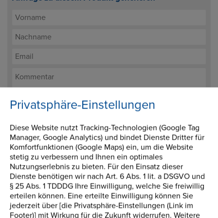
Privatsphäre-Einstellungen
Ich stimme der Verarbeitung meiner Daten zum
Zwecke der Bearbeitung meiner Anfrage zu. Sie werden
Diese Website nutzt Tracking-Technologien (Google Tag
Manager, Google Analytics) und bindet Dienste Dritter für
nicht für andere Zwecke verwendet.
Komfortfunktionen (Google Maps) ein, um die Website
stetig zu verbessern und Ihnen ein optimales
Nutzungserlebnis zu bieten. Für den Einsatz dieser
Kataloge herunterladen
Dienste benötigen wir nach Art. 6 Abs. 1 lit. a DSGVO und
§ 25 Abs. 1 TDDDG Ihre Einwilligung, welche Sie freiwillig
erteilen können. Eine erteilte Einwilligung können Sie
Informationen anfordern
jederzeit über [die Privatsphäre-Einstellungen (Link im
Footer)] mit Wirkung für die Zukunft widerrufen. Weitere