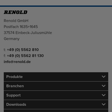
Adresse
Renold GmbH
Postfach 1635+1645
37574 Einbeck-Juliusmühle
Germany
Telefon/Fax
t:
+49 (0) 5562 810
f:
+49 (0) 5562 81 130
info@renold.de
Produkte
Branchen
Support
Downloads