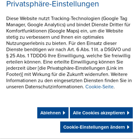
Zwecke der Bearbeitung meiner Anfrage zu. Sie werden
Privatsphäre-Einstellungen
nicht für andere Zwecke verwendet.
Diese Website nutzt Tracking-Technologien (Google Tag
Manager, Google Analytics) und bindet Dienste Dritter für
Komfortfunktionen (Google Maps) ein, um die Website
Kataloge herunterladen
stetig zu verbessern und Ihnen ein optimales
Nutzungserlebnis zu bieten. Für den Einsatz dieser
Dienste benötigen wir nach Art. 6 Abs. 1 lit. a DSGVO und
Informationen anfordern
§ 25 Abs. 1 TDDDG Ihre Einwilligung, welche Sie freiwillig
erteilen können. Eine erteilte Einwilligung können Sie
jederzeit über [die Privatsphäre-Einstellungen (Link im
Footer)] mit Wirkung für die Zukunft widerrufen. Weitere
Informationen zu den eingesetzten Diensten finden Sie in
unseren Datenschutzinformationen.
Cookie-Seite
.
Ablehnen
Alle Cookies akzeptieren
Cookie-Einstellungen ändern