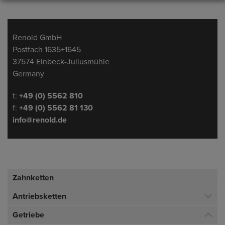
Adresse
Renold GmbH
Postfach 1635+1645
37574 Einbeck-Juliusmühle
Germany
Telefon/Fax
t:
+49 (0) 5562 810
f:
+49 (0) 5562 81 130
info@renold.de
Zahnketten
Antriebsketten
Getriebe