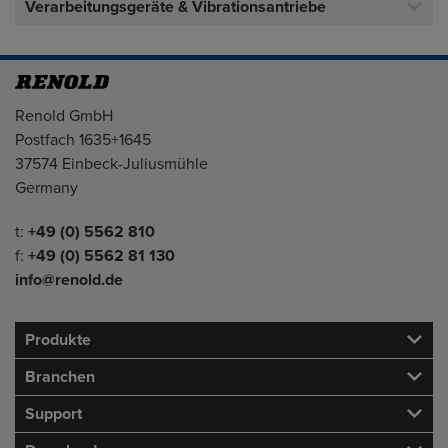
Verarbeitungsgeräte & Vibrationsantriebe
Adresse
Renold GmbH
Postfach 1635+1645
37574 Einbeck-Juliusmühle
Germany
Telefon/Fax
t:
+49 (0) 5562 810
f:
+49 (0) 5562 81 130
info@renold.de
Produkte
Branchen
Support