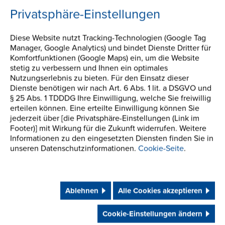
Zwecke der Bearbeitung meiner Anfrage zu. Sie werden
Privatsphäre-Einstellungen
nicht für andere Zwecke verwendet.
Diese Website nutzt Tracking-Technologien (Google Tag
Manager, Google Analytics) und bindet Dienste Dritter für
Komfortfunktionen (Google Maps) ein, um die Website
Informationen anfordern
stetig zu verbessern und Ihnen ein optimales
Nutzungserlebnis zu bieten. Für den Einsatz dieser
Dienste benötigen wir nach Art. 6 Abs. 1 lit. a DSGVO und
§ 25 Abs. 1 TDDDG Ihre Einwilligung, welche Sie freiwillig
erteilen können. Eine erteilte Einwilligung können Sie
jederzeit über [die Privatsphäre-Einstellungen (Link im
Footer)] mit Wirkung für die Zukunft widerrufen. Weitere
Informationen zu den eingesetzten Diensten finden Sie in
unseren Datenschutzinformationen.
Cookie-Seite
.
Ablehnen
Alle Cookies akzeptieren
Cookie-Einstellungen ändern