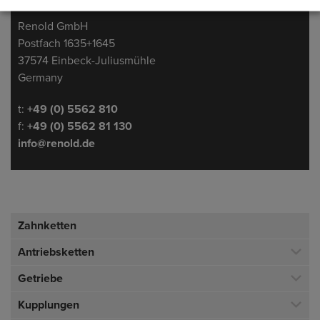
Adresse
Renold GmbH
Postfach 1635+1645
37574 Einbeck-Juliusmühle
Germany
Telefon/Fax
t:
+49 (0) 5562 810
f:
+49 (0) 5562 81 130
info@renold.de
Zahnketten
Antriebsketten
Getriebe
Kupplungen