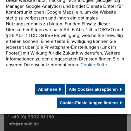
Diese Website nutzt Tracking-Technologien (Google Tag
Manager, Google Analytics) und bindet Dienste Dritter für
Komfortfunktionen (Google Maps) ein, um die Website
stetig zu verbessern und Ihnen ein optimales
Nutzungserlebnis zu bieten. Für den Einsatz dieser
Dienste benötigen wir nach Art. 6 Abs. 1 lit. a DSGVO und
§ 25 Abs. 1 TDDDG Ihre Einwilligung, welche Sie freiwillig
erteilen können. Eine erteilte Einwilligung können Sie
jederzeit über [die Privatsphäre-Einstellungen (Link im
Footer)] mit Wirkung für die Zukunft widerrufen. Weitere
Informationen zu den eingesetzten Diensten finden Sie in
unseren Datenschutzinformationen.
Cookie-Seite
.
Adresse
Renold GmbH
Postfach 1635+1645
Ablehnen
Alle Cookies akzeptieren
37574 Einbeck-Juliusmühle
Germany
Cookie-Einstellungen ändern
Telefon/Fax
t:
+49 (0) 5562 810
f:
+49 (0) 5562 81 130
info@renold.de