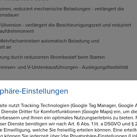
ionen, reduziert mechanische Belastungen - verlängert die
ensdauer
llversion - verlängert die Beschleunigungszeit und reduziert
nlaufdrehmoment
i Mehrfachantrieben automatisch Belastung und
it an
rung durch reduzierten Strombedarf beim Starten
remsen- und V-Umlenkausführungen - Auslegungsflexibilität
sphäre-Einstellungen
ite nutzt Tracking-Technologien (Google Tag Manager, Google A
odukte
 Dienste Dritter für Komfortfunktionen (Google Maps) ein, um di
verbessern und Ihnen ein optimales Nutzungserlebnis zu bieten. 
ser Dienste benötigen wir nach Art. 6 Abs. 1 lit. a DSGVO und § 2
Einwilligung, welche Sie freiwillig erteilen können. Eine erteil
Pinflex
Spiderflex
ng können Sie jederzeit über [die Privatsphäre-Einstellungen (Lin