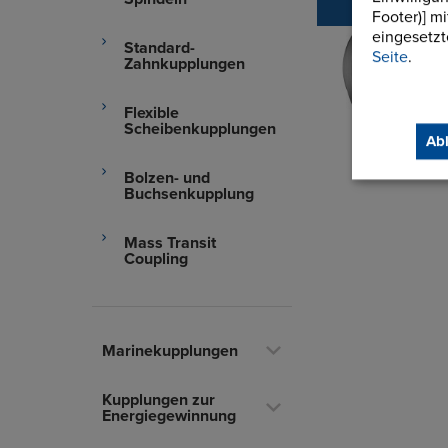
Footer)] m
eingesetzt
Standard-
Seite
.
Zahnkupplungen
Flexible
Scheibenkupplungen
Ab
Bolzen- und
Buchsenkupplung
Mass Transit
Coupling
Marinekupplungen
Kupplungen zur
Energiegewinnung