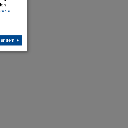
den
ookie-
 ändern