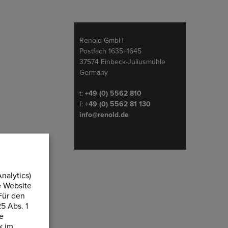
Adresse
Renold GmbH
Postfach 1635+1645
37574 Einbeck-Juliusmühle
Germany
Telefon/Fax
t:
+49 (0) 5562 810
f:
+49 (0) 5562 81 130
info@renold.de
nalytics)
e Website
Für den
5 Abs. 1
te
k im