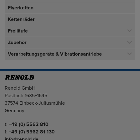
Flyerketten
Kettenräder
Freiläufe
Zubehör
Verarbeitungsgeräte & Vibrationsantriebe
Adresse
Renold GmbH
Postfach 1635+1645
37574 Einbeck-Juliusmühle
Germany
Telefon/Fax
t:
+49 (0) 5562 810
f:
+49 (0) 5562 81 130
info@renold.de