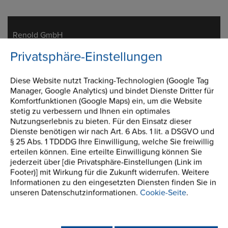
Adresse
Renold GmbH
Postfach 1635+1645
Privatsphäre-Einstellungen
37574 Einbeck-Juliusmühle
Germany
Diese Website nutzt Tracking-Technologien (Google Tag
Manager, Google Analytics) und bindet Dienste Dritter für
Telefon/Fax
t:
+49 (0) 5562 810
Komfortfunktionen (Google Maps) ein, um die Website
f:
+49 (0) 5562 81 130
stetig zu verbessern und Ihnen ein optimales
info@renold.de
Nutzungserlebnis zu bieten. Für den Einsatz dieser
Dienste benötigen wir nach Art. 6 Abs. 1 lit. a DSGVO und
§ 25 Abs. 1 TDDDG Ihre Einwilligung, welche Sie freiwillig
erteilen können. Eine erteilte Einwilligung können Sie
jederzeit über [die Privatsphäre-Einstellungen (Link im
Footer)] mit Wirkung für die Zukunft widerrufen. Weitere
Zahnketten
Informationen zu den eingesetzten Diensten finden Sie in
unseren Datenschutzinformationen.
Cookie-Seite
.
Antriebsketten
Getriebe