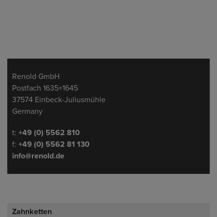
Adresse
Renold GmbH
Postfach 1635+1645
37574 Einbeck-Juliusmühle
Germany
Telefon/Fax
t:
+49 (0) 5562 810
f:
+49 (0) 5562 81 130
info@renold.de
Zahnketten