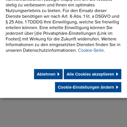
stetig zu verbessern und Ihnen ein optimales
Nutzungserlebnis zu bieten. Für den Einsatz dieser
Dienste benötigen wir nach Art. 6 Abs. 1 lit. a DSGVO und
Ich stimme der Verarbeitung meiner Daten zum
§ 25 Abs. 1 TDDDG Ihre Einwilligung, welche Sie freiwillig
Zwecke der Bearbeitung meiner Anfrage zu. Sie werden
erteilen können. Eine erteilte Einwilligung können Sie
jederzeit über [die Privatsphäre-Einstellungen (Link im
nicht für andere Zwecke verwendet.
Footer)] mit Wirkung für die Zukunft widerrufen. Weitere
Informationen zu den eingesetzten Diensten finden Sie in
unseren Datenschutzinformationen.
Cookie-Seite
.
Kataloge herunterladen
Informationen anfordern
Ablehnen
Alle Cookies akzeptieren
Cookie-Einstellungen ändern