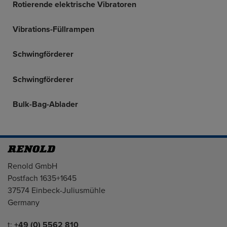
Rotierende elektrische Vibratoren
Vibrations-Füllrampen
Schwingförderer
Schwingförderer
Bulk-Bag-Ablader
Adresse
Renold GmbH
Postfach 1635+1645
37574 Einbeck-Juliusmühle
Germany
Telefon/Fax
t:
+49 (0) 5562 810