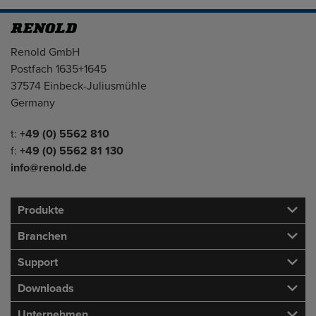
Adresse
Renold GmbH
Postfach 1635+1645
37574 Einbeck-Juliusmühle
Germany
Telefon/Fax
t:
+49 (0) 5562 810
f:
+49 (0) 5562 81 130
info@renold.de
Produkte
Branchen
Support
Downloads
Unternehmen