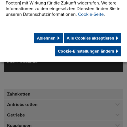
Footer)] mit Wirkung für die Zukunft widerrufen. Weitere
Informationen zu den eingesetzten Diensten finden Sie in
unseren Datenschutzinformationen.
Cookie-Seite
.
Adresse
Renold GmbH
Postfach 1635+1645
37574 Einbeck-Juliusmühle
Germany
Ablehnen
Alle Cookies akzeptieren
Telefon/Fax
t:
+49 (0) 5562 810
Cookie-Einstellungen ändern
f:
+49 (0) 5562 81 130
info@renold.de
Zahnketten
Antriebsketten
Getriebe
Kupplungen