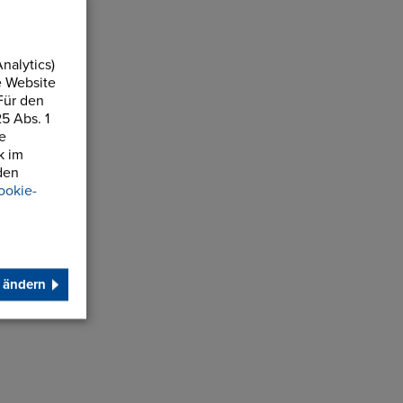
nalytics)
e Website
Für den
5 Abs. 1
te
k im
den
ookie-
 ändern