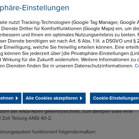
4 Stränge.
sphäre-Einstellungen
5 Stränge.
Litzen.
ite nutzt Tracking-Technologien (Google Tag Manager, Google A
 Dienste Dritter für Komfortfunktionen (Google Maps) ein, um di
Stränge.
verbessern und Ihnen ein optimales Nutzungserlebnis zu bieten. 
ser Dienste benötigen wir nach Art. 6 Abs. 1 lit. a DSGVO und § 2
Stränge.
Einwilligung, welche Sie freiwillig erteilen können. Eine erteil
ng können Sie jederzeit über [die Privatsphäre-Einstellungen (Lin
rm abgedeckten Teilungsgrößen weisen eine Teilung von 1/4
it Wirkung für die Zukunft widerrufen. Weitere Informationen zu 
andardketten nach amerikanischer Norm verfügen über einen
en Diensten finden Sie in unseren Datenschutzinformationen.
C
urchmesser als die vergleichbare Kette nach europäischer
iß ist daher im Vergleich zu den europäischen Standards
nahme der 5/8" Zoll Kette. In diesem Fall sind Bolzen und
er größer beim amerikanischem Standard.
lehnen
Alle Cookies akzeptieren
Cookie-Einstellungen
andardketten werden in der Regel gemäß dem
tem der ANSI-Norm gekennzeichnet, zum Beispiel wäre eine
2 Zoll Teilung ANSI 40-2.
erungssystem funktioniert folgendermaßen: