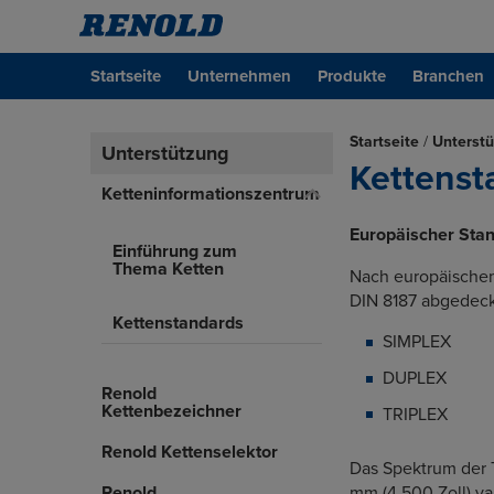
Startseite
Unternehmen
Produkte
Branchen
Startseite
/
Unterst
Unterstützung
Kettenst
Ketteninformationszentrum
Europäischer Sta
Einführung zum
Thema Ketten
Nach europäischem
DIN 8187 abgedeck
Kettenstandards
SIMPLEX
DUPLEX
Renold
Kettenbezeichner
TRIPLEX
Renold Kettenselektor
Das Spektrum der 
Renold
mm (4,500 Zoll) va