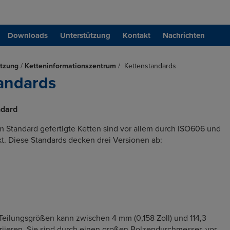
Downloads
Unterstützung
Kontakt
Nachrichten
ützung
/
Ketteninformationszentrum
/
Kettenstandards
andards
ndard
 Standard gefertigte Ketten sind vor allem durch ISO606 und
t. Diese Standards decken drei Versionen ab:
Teilungsgrößen kann zwischen 4 mm (0,158 Zoll) und 114,3
riieren. Sie sind durch einen großen Bolzendurchmesser, vor