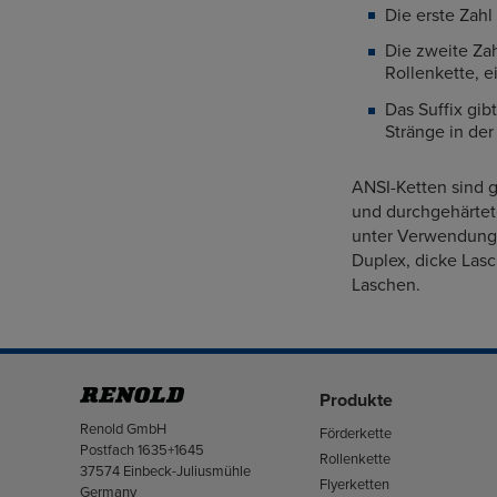
Die erste Zahl 
Die zweite Zah
Rollenkette, e
Das Suffix gib
Stränge in der
ANSI-Ketten sind g
und durchgehärtet
unter Verwendung 
Duplex, dicke Las
Laschen.
Produkte
Adresse
Renold GmbH
Förderkette
Postfach 1635+1645
Rollenkette
37574 Einbeck-Juliusmühle
Flyerketten
Germany