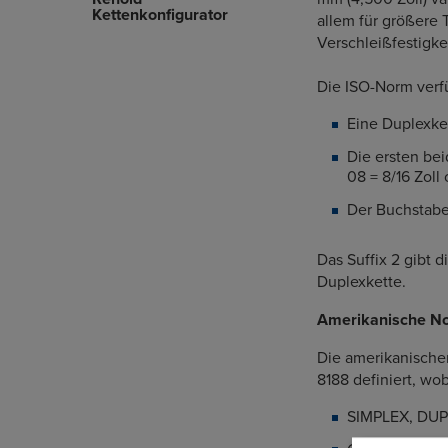
Kettenkonfigurator
allem für größere 
Verschleißfestigke
Die ISO-Norm verfü
Eine Duplexket
Die ersten bei
08 = 8/16 Zoll 
Der Buchstabe 
Das Suffix 2 gibt d
Duplexkette.
Amerikanische N
Die amerikanische
8188 definiert, w
SIMPLEX, DUPL